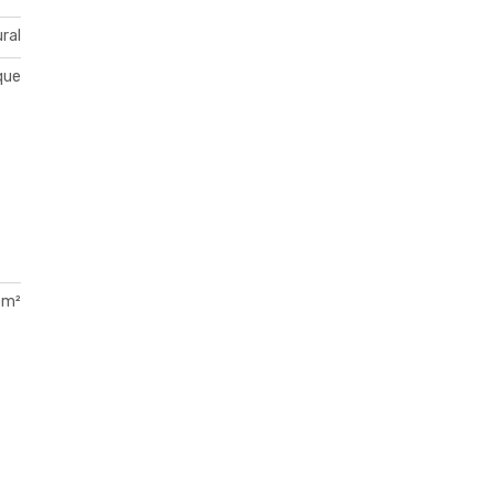
ral
ique
 m²