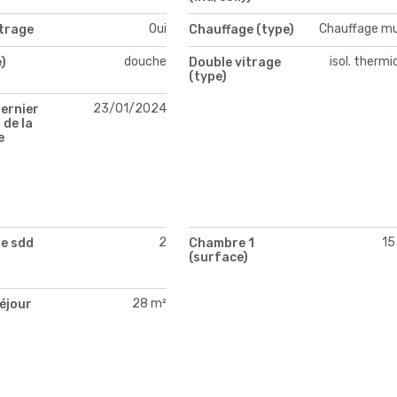
Oui
Chauffage mu
itrage
Chauffage (type)
douche
isol. therm
)
Double vitrage
(type)
23/01/2024
ernier
 de la
e
2
15
e sdd
Chambre 1
(surface)
28 m²
séjour
)