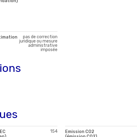
ndation)
pas de correction
timation
juridique ou mesure
administrative
imposée
tions
ques
154
PEC
Emission CO2
an)
(émission CO2)