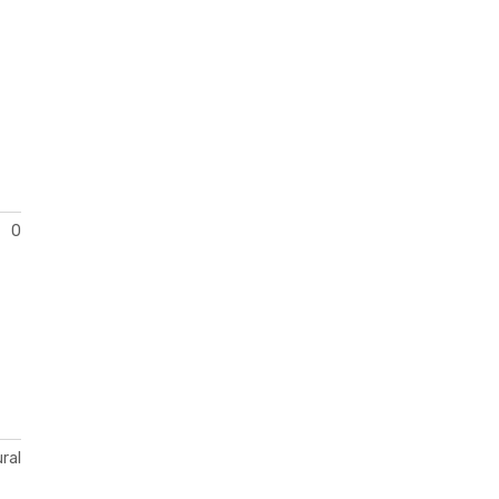
0
ral