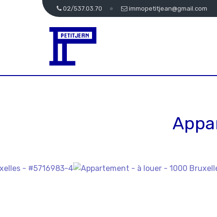
02/537.03.70
immopetitjean@gmail.com
Appa