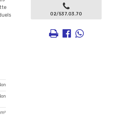
tte
02/537.03.70
duels
Non
Non
 m²