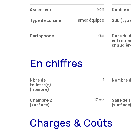
Non
Ascenseur
Double v
amer. équipée
Type de cuisine
Sdb (type
Oui
Parlophone
Date du d
entretien
chaudièr
En chiffres
1
Nbre de
Nombre d
toilette(s)
(nombre)
17 m²
Chambre 2
Salle de 
(surface)
(surface
Charges & Coûts