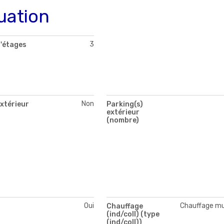
uation
3
'étages
Non
xtérieur
Parking(s)
extérieur
(nombre)
Oui
Chauffage mu
Chauffage
(ind/coll) (type
(ind/coll))