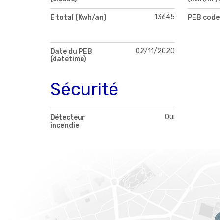
13645
E total (Kwh/an)
PEB code
02/11/2020
Date du PEB
(datetime)
Sécurité
Oui
Détecteur
incendie