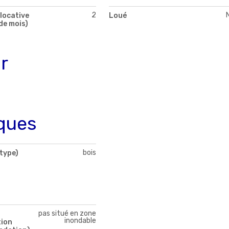
2
locative
Loué
de mois)
r
ques
bois
type)
pas situé en zone
inondable
tion