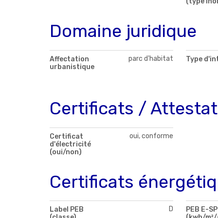
(type ino
Domaine juridique
parc d'habitat
Affectation
Type d'in
urbanistique
Certificats / Attesta
oui, conforme
Certificat
d'électricité
(oui/non)
Certificats énergéti
D
Label PEB
PEB E-S
(classe)
(kwh/m²/