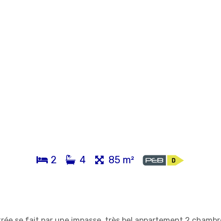
2
4
85 m²
entrée se fait par une impasse, très bel appartement 2 chamb