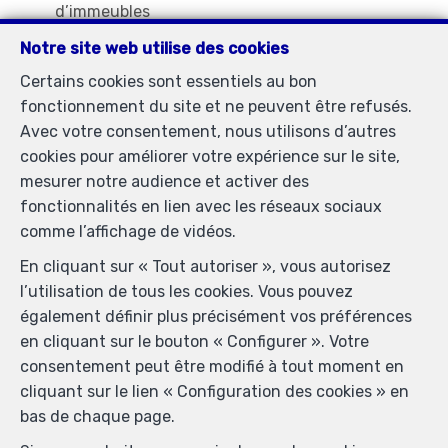
d’immeubles
Notre site web utilise des cookies
Certains cookies sont essentiels au bon
Immobilière Petitjean
fonctionnement du site et ne peuvent être refusés.
Rue du Mail 77
—
Avec votre consentement, nous utilisons d’autres
1050 Bruxelles
—
cookies pour améliorer votre expérience sur le site,
TEL.
02/537.03.70
mesurer notre audience et activer des
immopetitjean@gmail.com
—
fonctionnalités en lien avec les réseaux sociaux
Agent immobilier agréé IPI sous le numéro 505438 en
comme l’affichage de vidéos.
Belgique - N° entreprise : TVA BE-0425.723.793-
En cliquant sur « Tout autoriser », vous autorisez
Instance de contrôle: Institut professionnel des agents
l’utilisation de tous les cookies. Vous pouvez
immobiliers, rue du Luxembourg 16B, 1000 Bruxelles
également définir plus précisément vos préférences
(+32 2 505 38 50 - info@ipi.be) - Soumis au
code
en cliquant sur le bouton « Configurer ». Votre
déontologique de l’ IPI
consentement peut être modifié à tout moment en
RC professionnelle et cautionnement via AXA Belgium
cliquant sur le lien « Configuration des cookies » en
SA, Place du Trône 1, 1000 Bruxelles – police n°
bas de chaque page.
730.390.160. Couverture valable pour les activités
réalisées en Belgique