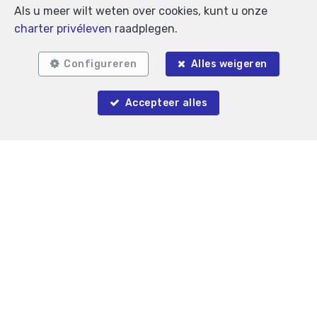
Als u meer wilt weten over cookies, kunt u onze
charter privéleven
raadplegen.
Anti-spam validatie
Configureren
Alles weigeren
Accepteer alles
*
Verplichte velden
Ik aanvaard informatie per e-mail te ontvangen.
Ik aanvaard newsletters te ontvangen.
Ik aanvaard SMS te ontvangen.
Door mijn verzoek te verzenden geef ik de
toestemming dat mijn gegevens die in dit formulier
ingevuld zijn gebruikt worden door Immobilière
Petitjean voor hierondervernoemde doeleinden en dit
in overeenstemming met het
charter privéleven
van