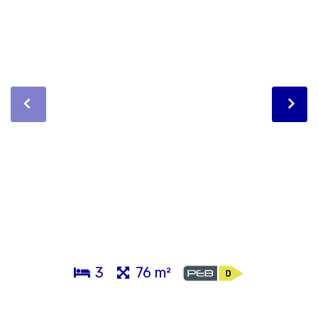
3
76 m²