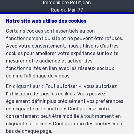
Immobilière Petitjean
Rue du Mail 77
—
1050 Bruxelles
—
Notre site web utilise des cookies
TEL.
02/537.03.70
Certains cookies sont essentiels au bon
immopetitjean@gmail.com
—
fonctionnement du site et ne peuvent être refusés.
Agent immobilier agréé IPI sous le numéro 505438 en
Avec votre consentement, nous utilisons d’autres
Belgique - N° entreprise : TVA BE-0425.723.793-
cookies pour améliorer votre expérience sur le site,
Instance de contrôle: Institut professionnel des agents
mesurer notre audience et activer des
immobiliers, rue du Luxembourg 16B, 1000 Bruxelles
fonctionnalités en lien avec les réseaux sociaux
(+32 2 505 38 50 - info@ipi.be) - Soumis au
code
comme l’affichage de vidéos.
déontologique de l’ IPI
En cliquant sur « Tout autoriser », vous autorisez
RC professionnelle et cautionnement via AXA Belgium
l’utilisation de tous les cookies. Vous pouvez
SA, Place du Trône 1, 1000 Bruxelles – police n°
également définir plus précisément vos préférences
730.390.160. Couverture valable pour les activités
en cliquant sur le bouton « Configurer ». Votre
réalisées en Belgique
consentement peut être modifié à tout moment en
Conditions générales d'utilisation du site
cliquant sur le lien « Configuration des cookies » en
bas de chaque page.
Charte de la protection de la vie privée