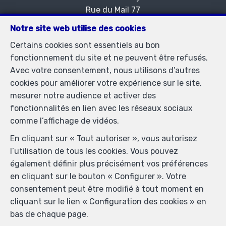
Rue du Mail 77
—
1050 Bruxelles
—
Notre site web utilise des cookies
TEL.
02/537.03.70
Certains cookies sont essentiels au bon
immopetitjean@gmail.com
—
fonctionnement du site et ne peuvent être refusés.
Agent immobilier agréé IPI sous le numéro 505438 en
Avec votre consentement, nous utilisons d’autres
Belgique - N° entreprise : TVA BE-0425.723.793-
cookies pour améliorer votre expérience sur le site,
Instance de contrôle: Institut professionnel des agents
mesurer notre audience et activer des
immobiliers, rue du Luxembourg 16B, 1000 Bruxelles
fonctionnalités en lien avec les réseaux sociaux
(+32 2 505 38 50 - info@ipi.be) - Soumis au
code
comme l’affichage de vidéos.
déontologique de l’ IPI
En cliquant sur « Tout autoriser », vous autorisez
RC professionnelle et cautionnement via AXA Belgium
l’utilisation de tous les cookies. Vous pouvez
SA, Place du Trône 1, 1000 Bruxelles – police n°
également définir plus précisément vos préférences
730.390.160. Couverture valable pour les activités
en cliquant sur le bouton « Configurer ». Votre
réalisées en Belgique
consentement peut être modifié à tout moment en
Conditions générales d'utilisation du site
cliquant sur le lien « Configuration des cookies » en
bas de chaque page.
Charte de la protection de la vie privée