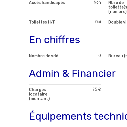
Non
Accès handicapés
Nbre de
toilette(s
(nombre)
Oui
Toilettes H/F
Double v
En chiffres
0
Nombre de sdd
Bureau (
Admin & Financier
75 €
Charges
locataire
(montant)
Équipements techni