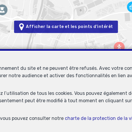
Afficher la carte et les points d'intérêt
onnement du site et ne peuvent être refusés. Avec votre co
urer notre audience et activer des fonctionnalités en lien 
Immobilière Petitjean
Rue du Mail 77
1050 Bruxelles
ez l’utilisation de tous les cookies. Vous pouvez également 
—
—
nsentement peut être modifié à tout moment en cliquant sur 
TEL.
02/537.03.70
immopetitjean@gmail.com
—
° entreprise : TVA BE-0425.723.793- Instance de contrôle: Institut 
s, vous pouvez consulter notre
charte de la protection de la v
lles (+32 2 505 38 50 - info@ipi.be) - Soumis au
code déontologique de
 SA, Place du Trône 1, 1000 Bruxelles – police n° 730.390.160. Couvert