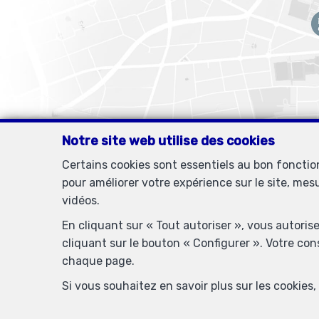
Notre site web utilise des cookies
Certains cookies sont essentiels au bon foncti
pour améliorer votre expérience sur le site, mes
vidéos.
En cliquant sur « Tout autoriser », vous autoris
cliquant sur le bouton « Configurer ». Votre co
chaque page.
Agent immobilier agréé IPI sous le numéro 505438 en Belgique - N
Si vous souhaitez en savoir plus sur les cookie
Bruxe
RC professionnelle et cautionnement via AXA Belgium