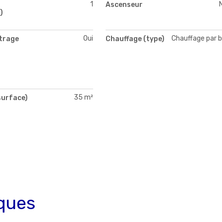
1
Ascenseur
)
Oui
Chauffage par b
itrage
Chauffage (type)
35 m²
surface)
ques