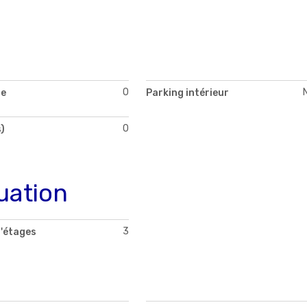
0
de
Parking intérieur
0
)
uation
3
'étages