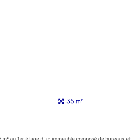
35 m²
35 m² au 1er étage d'un immeuble composé de bureaux et