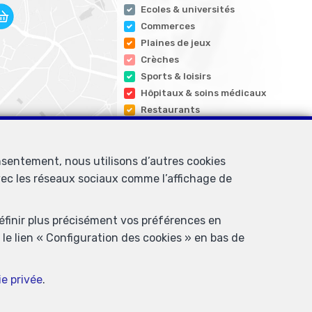
Ecoles & universités
Commerces
Plaines de jeux
Crèches
Sports & loisirs
Hôpitaux & soins médicaux
Restaurants
nsentement, nous utilisons d’autres cookies
avec les réseaux sociaux comme l’affichage de
définir plus précisément vos préférences en
le lien « Configuration des cookies » en bas de
professionnel des agents immobiliers, rue du Luxembourg 16B, 1000
ie privée
.
 l’ IPI
ure valable pour les activités réalisées en Belgique