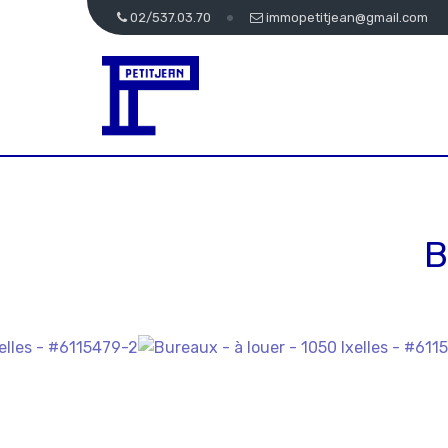
02/537.03.70
immopetitjean@gmail.com
B