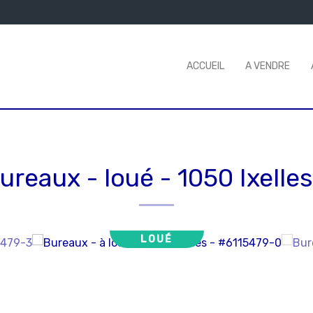
ACCUEIL
A VENDRE
ureaux - loué
-
1050 Ixelles
LOUÉ