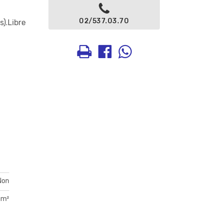
02/537.03.70
).Libre
Non
 m²