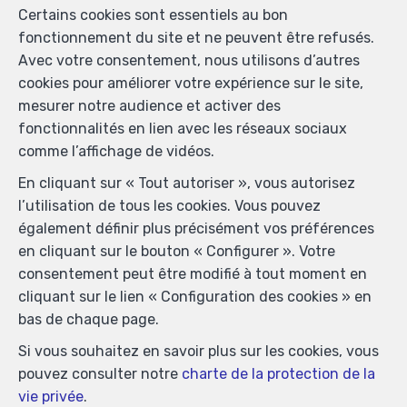
Certains cookies sont essentiels au bon
immopetitjean@gmail.com
—
fonctionnement du site et ne peuvent être refusés.
Agent immobilier agréé IPI sous le numéro 505438 en
Avec votre consentement, nous utilisons d’autres
Belgique - N° entreprise : TVA BE-0425.723.793-
cookies pour améliorer votre expérience sur le site,
Instance de contrôle: Institut professionnel des agents
mesurer notre audience et activer des
immobiliers, rue du Luxembourg 16B, 1000 Bruxelles
fonctionnalités en lien avec les réseaux sociaux
(+32 2 505 38 50 - info@ipi.be) - Soumis au
code
comme l’affichage de vidéos.
déontologique de l’ IPI
En cliquant sur « Tout autoriser », vous autorisez
RC professionnelle et cautionnement via AXA Belgium
l’utilisation de tous les cookies. Vous pouvez
SA, Place du Trône 1, 1000 Bruxelles – police n°
également définir plus précisément vos préférences
730.390.160. Couverture valable pour les activités
en cliquant sur le bouton « Configurer ». Votre
réalisées en Belgique
consentement peut être modifié à tout moment en
Conditions générales d'utilisation du site
cliquant sur le lien « Configuration des cookies » en
bas de chaque page.
Charte de la protection de la vie privée
Si vous souhaitez en savoir plus sur les cookies, vous
Configuration des cookies
pouvez consulter notre
charte de la protection de la
vie privée
.