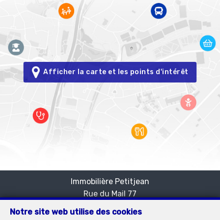
Afficher la carte et les points d'intérêt
Immobilière Petitjean
Rue du Mail 77
—
1050 Bruxelles
—
Notre site web utilise des cookies
TEL.
02/537.03.70