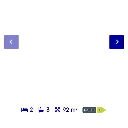
2
3
92 m²