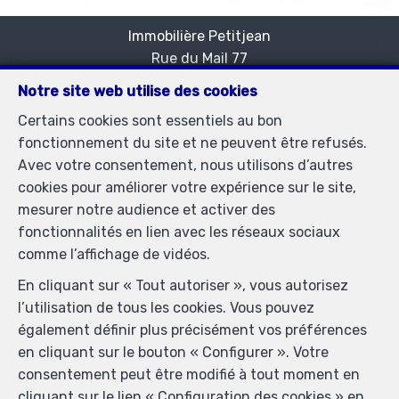
Immobilière Petitjean
Rue du Mail 77
—
1050 Bruxelles
—
Notre site web utilise des cookies
TEL.
02/537.03.70
Certains cookies sont essentiels au bon
immopetitjean@gmail.com
—
fonctionnement du site et ne peuvent être refusés.
Agent immobilier agréé IPI sous le numéro 505438 en
Avec votre consentement, nous utilisons d’autres
Belgique - N° entreprise : TVA BE-0425.723.793-
cookies pour améliorer votre expérience sur le site,
Instance de contrôle: Institut professionnel des agents
mesurer notre audience et activer des
immobiliers, rue du Luxembourg 16B, 1000 Bruxelles
fonctionnalités en lien avec les réseaux sociaux
(+32 2 505 38 50 - info@ipi.be) - Soumis au
code
comme l’affichage de vidéos.
déontologique de l’ IPI
En cliquant sur « Tout autoriser », vous autorisez
RC professionnelle et cautionnement via AXA Belgium
l’utilisation de tous les cookies. Vous pouvez
SA, Place du Trône 1, 1000 Bruxelles – police n°
également définir plus précisément vos préférences
730.390.160. Couverture valable pour les activités
en cliquant sur le bouton « Configurer ». Votre
réalisées en Belgique
consentement peut être modifié à tout moment en
Conditions générales d'utilisation du site
cliquant sur le lien « Configuration des cookies » en