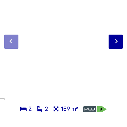
2
2
159 m²