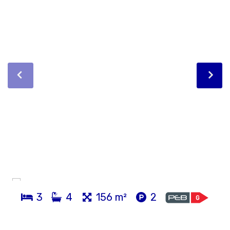
3
4
156 m²
2