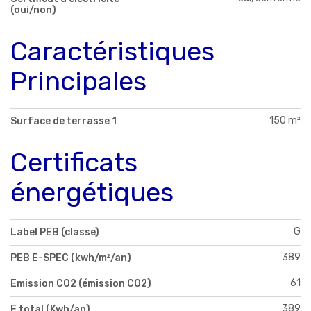
(oui/non)
Caractéristiques
Principales
150 m²
Surface de terrasse 1
Certificats
énergétiques
G
Label PEB (classe)
389
PEB E-SPEC (kwh/m²/an)
61
Emission CO2 (émission CO2)
389
E total (Kwh/an)