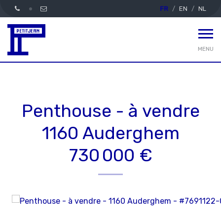
FR
EN
NL
MENU
Penthouse - à vendre
1160 Auderghem
730 000 €