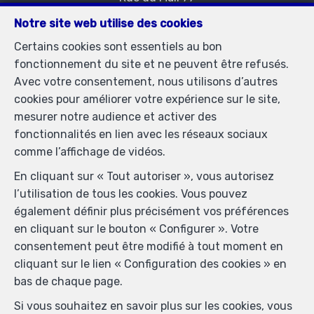
1050 Bruxelles
—
Notre site web utilise des cookies
TEL.
02/537.03.70
Certains cookies sont essentiels au bon
immopetitjean@gmail.com
—
fonctionnement du site et ne peuvent être refusés.
Agent immobilier agréé IPI sous le numéro 505438 en
Avec votre consentement, nous utilisons d’autres
Belgique - N° entreprise : TVA BE-0425.723.793-
cookies pour améliorer votre expérience sur le site,
Instance de contrôle: Institut professionnel des agents
mesurer notre audience et activer des
immobiliers, rue du Luxembourg 16B, 1000 Bruxelles
fonctionnalités en lien avec les réseaux sociaux
(+32 2 505 38 50 - info@ipi.be) - Soumis au
code
comme l’affichage de vidéos.
déontologique de l’ IPI
En cliquant sur « Tout autoriser », vous autorisez
RC professionnelle et cautionnement via AXA Belgium
l’utilisation de tous les cookies. Vous pouvez
SA, Place du Trône 1, 1000 Bruxelles – police n°
également définir plus précisément vos préférences
730.390.160. Couverture valable pour les activités
en cliquant sur le bouton « Configurer ». Votre
réalisées en Belgique
consentement peut être modifié à tout moment en
Conditions générales d'utilisation du site
cliquant sur le lien « Configuration des cookies » en
bas de chaque page.
Charte de la protection de la vie privée
Si vous souhaitez en savoir plus sur les cookies, vous
Configuration des cookies