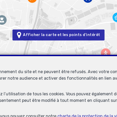
Afficher la carte et les points d'intérêt
onnement du site et ne peuvent être refusés. Avec votre co
urer notre audience et activer des fonctionnalités en lien 
Immobilière Petitjean
Rue du Mail 77
1050 Bruxelles
ez l’utilisation de tous les cookies. Vous pouvez également 
—
—
nsentement peut être modifié à tout moment en cliquant sur 
TEL.
02/537.03.70
immopetitjean@gmail.com
—
° entreprise : TVA BE-0425.723.793- Instance de contrôle: Institut 
s, vous pouvez consulter notre
charte de la protection de la v
lles (+32 2 505 38 50 - info@ipi.be) - Soumis au
code déontologique de