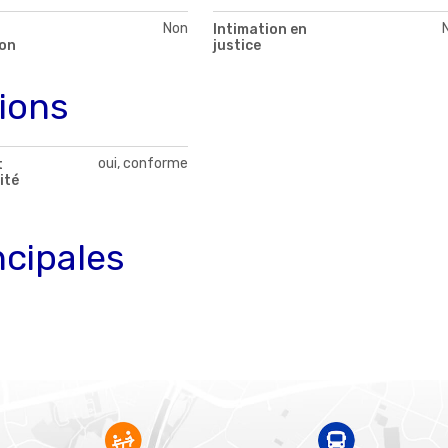
Non
Intimation en
on
justice
tions
oui, conforme
t
ité
ncipales