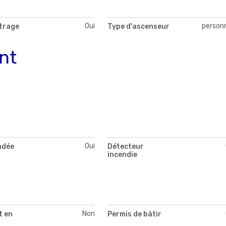
Oui
person
itrage
Type d'ascenseur
nt
Oui
ndée
Détecteur
incendie
Non
 en
Permis de bâtir