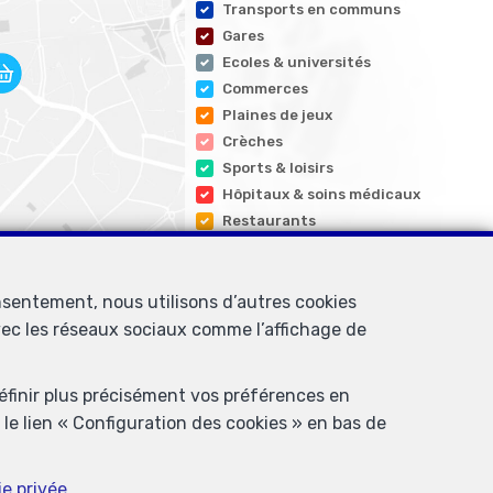
Transports en communs
Gares
Ecoles & universités
Commerces
Plaines de jeux
Crèches
Sports & loisirs
Hôpitaux & soins médicaux
Restaurants
nsentement, nous utilisons d’autres cookies
avec les réseaux sociaux comme l’affichage de
définir plus précisément vos préférences en
le lien « Configuration des cookies » en bas de
professionnel des agents immobiliers, rue du Luxembourg 16B, 1000
ie privée
.
 l’ IPI