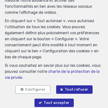
mesurer notre audience et activer des
immobiliers, rue du Luxembourg 16B, 1000 Bruxelles
fonctionnalités en lien avec les réseaux sociaux
(+32 2 505 38 50 - info@ipi.be) - Soumis au
code
comme l’affichage de vidéos.
déontologique de l’ IPI
En cliquant sur « Tout autoriser », vous autorisez
RC professionnelle et cautionnement via AXA Belgium
l’utilisation de tous les cookies. Vous pouvez
SA, Place du Trône 1, 1000 Bruxelles – police n°
également définir plus précisément vos préférences
730.390.160. Couverture valable pour les activités
en cliquant sur le bouton « Configurer ». Votre
réalisées en Belgique
consentement peut être modifié à tout moment en
Conditions générales d'utilisation du site
cliquant sur le lien « Configuration des cookies » en
bas de chaque page.
Charte de la protection de la vie privée
Si vous souhaitez en savoir plus sur les cookies, vous
Configuration des cookies
pouvez consulter notre
charte de la protection de la
vie privée
.
POWERED BY
WHISE
DESIGNED AND DEVELOPED BY
WEBULOUS.IMMO
Configurer
Tout refuser
Tout accepter