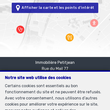
Afficher la carte et les points d'intérêt
Immobilière Petitjean
Rue du Mail 77
—
1050 Bruxelles
—
Notre site web utilise des cookies
TEL.
02/537.03.70
Certains cookies sont essentiels au bon
immopetitjean@gmail.com
—
fonctionnement du site et ne peuvent être refusés.
Agent immobilier agréé IPI sous le numéro 505438 en
Avec votre consentement, nous utilisons d’autres
Belgique - N° entreprise : TVA BE-0425.723.793-
cookies pour améliorer votre expérience sur le site,
Instance de contrôle: Institut professionnel des agents