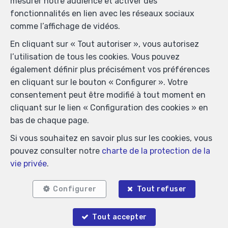
mesurer notre audience et activer des
immobiliers, rue du Luxembourg 16B, 1000 Bruxelles
fonctionnalités en lien avec les réseaux sociaux
(+32 2 505 38 50 - info@ipi.be) - Soumis au
code
comme l’affichage de vidéos.
déontologique de l’ IPI
En cliquant sur « Tout autoriser », vous autorisez
RC professionnelle et cautionnement via AXA Belgium
l’utilisation de tous les cookies. Vous pouvez
SA, Place du Trône 1, 1000 Bruxelles – police n°
également définir plus précisément vos préférences
730.390.160. Couverture valable pour les activités
en cliquant sur le bouton « Configurer ». Votre
réalisées en Belgique
consentement peut être modifié à tout moment en
Conditions générales d'utilisation du site
cliquant sur le lien « Configuration des cookies » en
bas de chaque page.
Charte de la protection de la vie privée
Si vous souhaitez en savoir plus sur les cookies, vous
Configuration des cookies
pouvez consulter notre
charte de la protection de la
vie privée
.
POWERED BY
WHISE
DESIGNED AND DEVELOPED BY
WEBULOUS.IMMO
Configurer
Tout refuser
Tout accepter