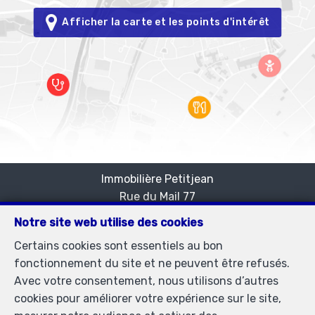
Afficher la carte et les points d'intérêt
Immobilière Petitjean
Rue du Mail 77
—
1050 Bruxelles
—
Notre site web utilise des cookies
TEL.
02/537.03.70
Certains cookies sont essentiels au bon
immopetitjean@gmail.com
—
fonctionnement du site et ne peuvent être refusés.
Agent immobilier agréé IPI sous le numéro 505438 en
Avec votre consentement, nous utilisons d’autres
Belgique - N° entreprise : TVA BE-0425.723.793-
cookies pour améliorer votre expérience sur le site,
Instance de contrôle: Institut professionnel des agents