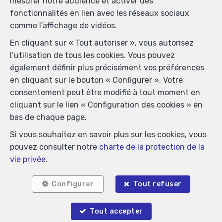
mesurer notre audience et activer des
immobiliers, rue du Luxembourg 16B, 1000 Bruxelles
fonctionnalités en lien avec les réseaux sociaux
(+32 2 505 38 50 - info@ipi.be) - Soumis au
code
comme l’affichage de vidéos.
déontologique de l’ IPI
En cliquant sur « Tout autoriser », vous autorisez
RC professionnelle et cautionnement via AXA Belgium
l’utilisation de tous les cookies. Vous pouvez
SA, Place du Trône 1, 1000 Bruxelles – police n°
également définir plus précisément vos préférences
730.390.160. Couverture valable pour les activités
en cliquant sur le bouton « Configurer ». Votre
réalisées en Belgique
consentement peut être modifié à tout moment en
Conditions générales d'utilisation du site
cliquant sur le lien « Configuration des cookies » en
bas de chaque page.
Charte de la protection de la vie privée
Si vous souhaitez en savoir plus sur les cookies, vous
Configuration des cookies
pouvez consulter notre
charte de la protection de la
vie privée
.
POWERED BY
WHISE
DESIGNED AND DEVELOPED BY
WEBULOUS.IMMO
Configurer
Tout refuser
Tout accepter