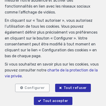
mesurer notre audience et activer des
immobiliers, rue du Luxembourg 16B, 1000 Bruxelles
fonctionnalités en lien avec les réseaux sociaux
(+32 2 505 38 50 - info@ipi.be) - Soumis au
code
comme l’affichage de vidéos.
déontologique de l’ IPI
En cliquant sur « Tout autoriser », vous autorisez
RC professionnelle et cautionnement via AXA Belgium
l’utilisation de tous les cookies. Vous pouvez
SA, Place du Trône 1, 1000 Bruxelles – police n°
également définir plus précisément vos préférences
730.390.160. Couverture valable pour les activités
en cliquant sur le bouton « Configurer ». Votre
réalisées en Belgique
consentement peut être modifié à tout moment en
Conditions générales d'utilisation du site
cliquant sur le lien « Configuration des cookies » en
bas de chaque page.
Charte de la protection de la vie privée
Si vous souhaitez en savoir plus sur les cookies, vous
Configuration des cookies
pouvez consulter notre
charte de la protection de la
vie privée
.
POWERED BY
WHISE
DESIGNED AND DEVELOPED BY
WEBULOUS.IMMO
Configurer
Tout refuser
Tout accepter