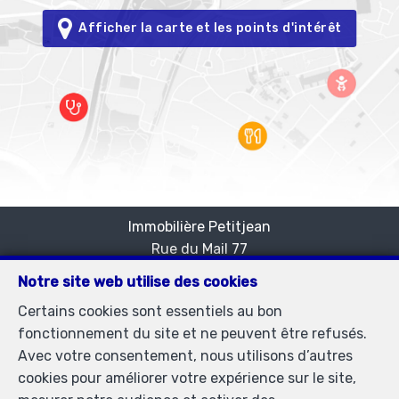
Afficher la carte et les points d'intérêt
Immobilière Petitjean
Rue du Mail 77
—
1050 Bruxelles
—
Notre site web utilise des cookies
TEL.
02/537.03.70
Certains cookies sont essentiels au bon
immopetitjean@gmail.com
—
fonctionnement du site et ne peuvent être refusés.
Agent immobilier agréé IPI sous le numéro 505438 en
Avec votre consentement, nous utilisons d’autres
Belgique - N° entreprise : TVA BE-0425.723.793-
cookies pour améliorer votre expérience sur le site,
Instance de contrôle: Institut professionnel des agents