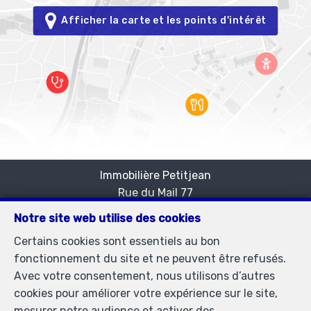
Afficher la carte et les points d'intérêt
Immobilière Petitjean
Rue du Mail 77
—
1050 Bruxelles
—
Notre site web utilise des cookies
TEL.
02/537.03.70
Certains cookies sont essentiels au bon
immopetitjean@gmail.com
—
fonctionnement du site et ne peuvent être refusés.
Agent immobilier agréé IPI sous le numéro 505438 en
Avec votre consentement, nous utilisons d’autres
Belgique - N° entreprise : TVA BE-0425.723.793-
cookies pour améliorer votre expérience sur le site,
Instance de contrôle: Institut professionnel des agents
mesurer notre audience et activer des