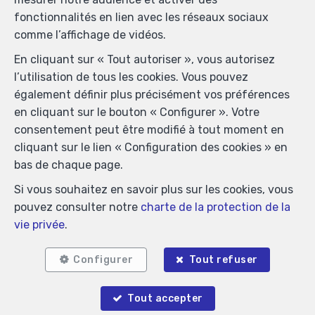
immobiliers, rue du Luxembourg 16B, 1000 Bruxelles
fonctionnalités en lien avec les réseaux sociaux
(+32 2 505 38 50 - info@ipi.be) - Soumis au
code
comme l’affichage de vidéos.
déontologique de l’ IPI
En cliquant sur « Tout autoriser », vous autorisez
RC professionnelle et cautionnement via AXA Belgium
l’utilisation de tous les cookies. Vous pouvez
SA, Place du Trône 1, 1000 Bruxelles – police n°
également définir plus précisément vos préférences
730.390.160. Couverture valable pour les activités
en cliquant sur le bouton « Configurer ». Votre
réalisées en Belgique
consentement peut être modifié à tout moment en
Conditions générales d'utilisation du site
cliquant sur le lien « Configuration des cookies » en
bas de chaque page.
Charte de la protection de la vie privée
Si vous souhaitez en savoir plus sur les cookies, vous
Configuration des cookies
pouvez consulter notre
charte de la protection de la
vie privée
.
POWERED BY
WHISE
DESIGNED AND DEVELOPED BY
WEBULOUS.IMMO
Configurer
Tout refuser
Tout accepter