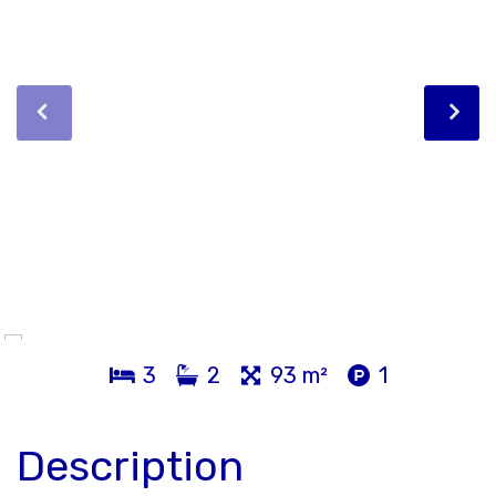
3
2
93 m²
1
Description