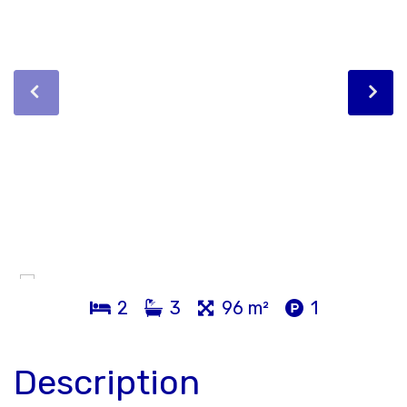
2
3
96 m²
1
Description