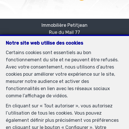
Immobilière Petitjean
Rue du Mail 77
—
1050 Bruxelles
—
Notre site web utilise des cookies
TEL.
02/537.03.70
Certains cookies sont essentiels au bon
immopetitjean@gmail.com
—
fonctionnement du site et ne peuvent être refusés.
Agent immobilier agréé IPI sous le numéro 505438 en
Avec votre consentement, nous utilisons d’autres
Belgique - N° entreprise : TVA BE-0425.723.793-
cookies pour améliorer votre expérience sur le site,
Instance de contrôle: Institut professionnel des agents
mesurer notre audience et activer des
immobiliers, rue du Luxembourg 16B, 1000 Bruxelles
fonctionnalités en lien avec les réseaux sociaux
(+32 2 505 38 50 - info@ipi.be) - Soumis au
code
comme l’affichage de vidéos.
déontologique de l’ IPI
En cliquant sur « Tout autoriser », vous autorisez
RC professionnelle et cautionnement via AXA Belgium
l’utilisation de tous les cookies. Vous pouvez
SA, Place du Trône 1, 1000 Bruxelles – police n°
également définir plus précisément vos préférences
730.390.160. Couverture valable pour les activités
en cliquant sur le bouton « Configurer ». Votre
réalisées en Belgique