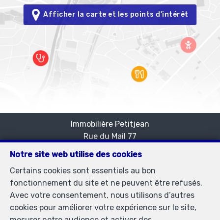
Afficher la carte et les points d'intérêt
Immobilière Petitjean
Rue du Mail 77
—
1050 Bruxelles
—
Notre site web utilise des cookies
TEL.
02/537.03.70
Certains cookies sont essentiels au bon
immopetitjean@gmail.com
—
fonctionnement du site et ne peuvent être refusés.
Agent immobilier agréé IPI sous le numéro 505438 en
Avec votre consentement, nous utilisons d’autres
Belgique - N° entreprise : TVA BE-0425.723.793-
cookies pour améliorer votre expérience sur le site,
Instance de contrôle: Institut professionnel des agents
mesurer notre audience et activer des