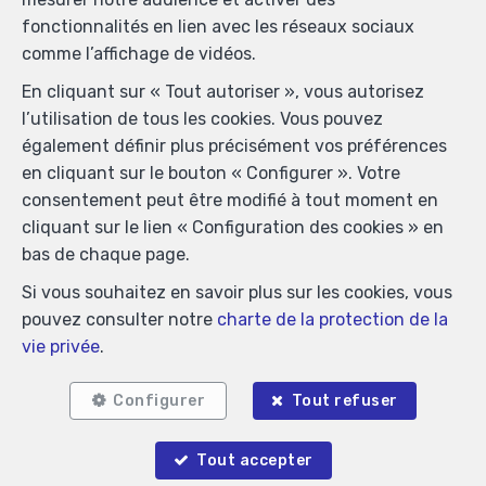
immobiliers, rue du Luxembourg 16B, 1000 Bruxelles
fonctionnalités en lien avec les réseaux sociaux
(+32 2 505 38 50 - info@ipi.be) - Soumis au
code
comme l’affichage de vidéos.
déontologique de l’ IPI
En cliquant sur « Tout autoriser », vous autorisez
RC professionnelle et cautionnement via AXA Belgium
l’utilisation de tous les cookies. Vous pouvez
SA, Place du Trône 1, 1000 Bruxelles – police n°
également définir plus précisément vos préférences
730.390.160. Couverture valable pour les activités
en cliquant sur le bouton « Configurer ». Votre
réalisées en Belgique
consentement peut être modifié à tout moment en
Conditions générales d'utilisation du site
cliquant sur le lien « Configuration des cookies » en
bas de chaque page.
Charte de la protection de la vie privée
Si vous souhaitez en savoir plus sur les cookies, vous
Configuration des cookies
pouvez consulter notre
charte de la protection de la
vie privée
.
POWERED BY
WHISE
DESIGNED AND DEVELOPED BY
WEBULOUS.IMMO
Configurer
Tout refuser
Tout accepter