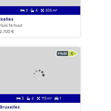
3
4
205 m²
Ixelles
Huis te huur
2.700 €
3
2
113 m²
1
Bruxelles