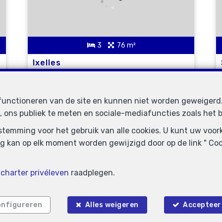
3
76 m²
Ixelles
Appartement te huur
2.400 €
 functioneren van de site en kunnen niet worden geweiger
, ons publiek te meten en sociale-mediafuncties zoals het b
VERHUURD
oestemming voor het gebruik van alle cookies. U kunt uw voo
g kan op elk moment worden gewijzigd door op de link " Cook
e
charter privéleven
raadplegen.
nfigureren
Alles weigeren
Accepteer 
1
2
66 m²
1