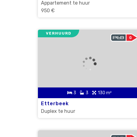
Appartement te huur
950 €
VERHUURD
3
3
130 m²
Etterbeek
Duplex te huur