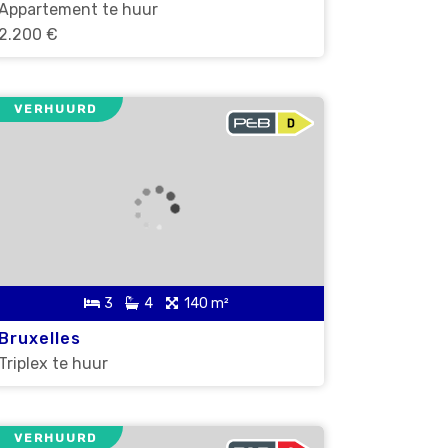
Appartement te huur
2.200 €
VERHUURD
3
4
140 m²
Bruxelles
Triplex te huur
VERHUURD