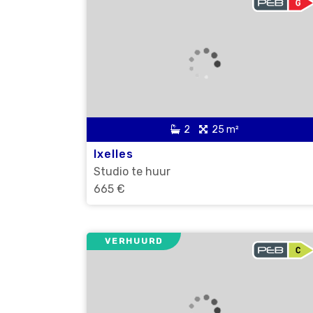
2
25 m²
Ixelles
Studio te huur
665 €
VERHUURD