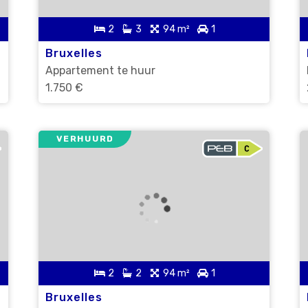
2
3
94 m²
1
Bruxelles
Appartement te huur
1.750 €
VERHUURD
2
2
94 m²
1
Bruxelles