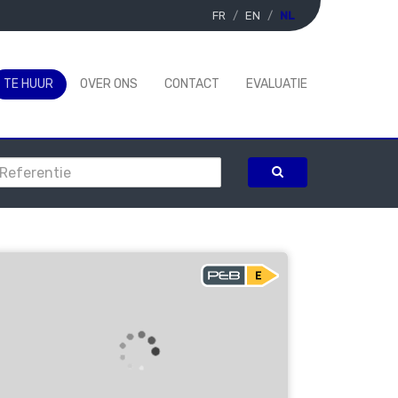
FR
EN
NL
TE HUUR
OVER ONS
CONTACT
EVALUATIE