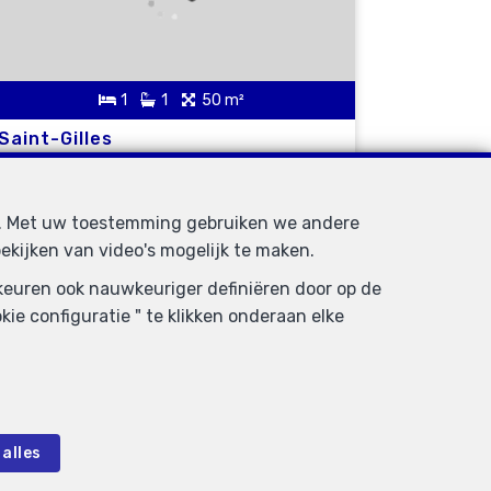
1
1
50 m²
Saint-Gilles
Appartement te huur
d. Met uw toestemming gebruiken we andere
ekijken van video's mogelijk te maken.
VERHUURD
rkeuren ook nauwkeuriger definiëren door op de
ie configuratie " te klikken onderaan elke
alles
3
2
226 m²