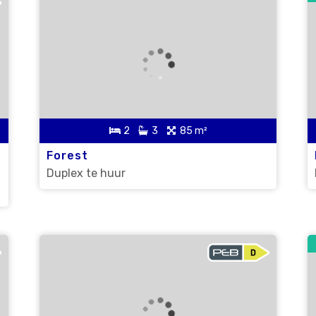
2
3
85 m²
Forest
Duplex te huur