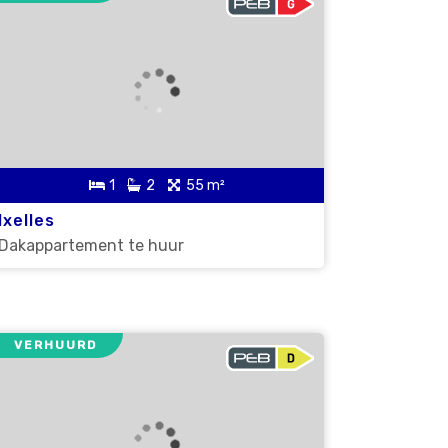
1
2
55 m²
Ixelles
Dakappartement te huur
VERHUURD