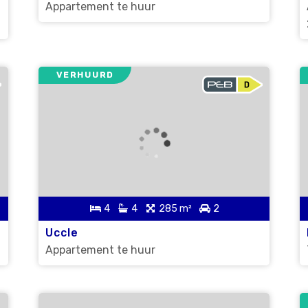
Appartement te huur
VERHUURD
4
4
285 m²
2
Uccle
Appartement te huur