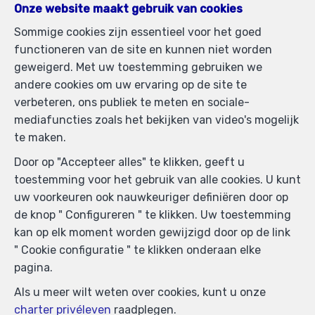
Onze website maakt gebruik van cookies
Sommige cookies zijn essentieel voor het goed
Immobilière Petitjean
functioneren van de site en kunnen niet worden
Rue du Mail 77
—
geweigerd. Met uw toestemming gebruiken we
1050 Bruxelles
—
andere cookies om uw ervaring op de site te
TEL.
02/537.03.70
verbeteren, ons publiek te meten en sociale-
immopetitjean@gmail.com
—
mediafuncties zoals het bekijken van video's mogelijk
BIV-erkende vastgoedmakelaar in België, BIV N°
te maken.
505438 - Ondernemingsnummer : BTW BE-
Door op "Accepteer alles" te klikken, geeft u
0425.723.793- Toezichthoudende Autoriteit :
toestemming voor het gebruik van alle cookies. U kunt
Beroepinstituut van Vastgoedmakelaars
uw voorkeuren ook nauwkeuriger definiëren door op
Luxemburgstraat, 16B - 1000 Brussel (+32 2 505 38 50
de knop " Configureren " te klikken. Uw toestemming
- info@biv.be) -
www.biv.be
-
Deontologische code
kan op elk moment worden gewijzigd door op de link
BA en borgstelling via NV AXA Belgium, Troonplein 1,
" Cookie configuratie " te klikken onderaan elke
1000 Brussel (polisnr. 730.390.160) Dekking geldt voor
pagina.
activiteiten die in België worden uitgevoerd
Als u meer wilt weten over cookies, kunt u onze
Algemene gebruiksvoorwaarden van de website
charter privéleven
raadplegen.