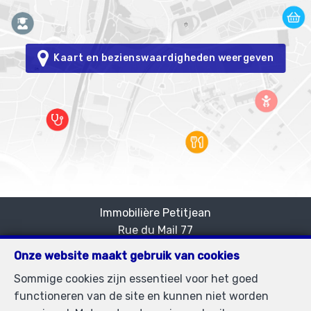
Kaart en bezienswaardigheden weergeven
Immobilière Petitjean
Rue du Mail 77
—
1050 Bruxelles
—
Onze website maakt gebruik van cookies
TEL.
02/537.03.70
Sommige cookies zijn essentieel voor het goed
immopetitjean@gmail.com
—
functioneren van de site en kunnen niet worden
BIV-erkende vastgoedmakelaar in België, BIV N°