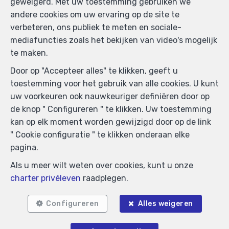
geweigerd. Met uw toestemming gebruiken we
505438 - Ondernemingsnummer : BTW BE-
andere cookies om uw ervaring op de site te
0425.723.793- Toezichthoudende Autoriteit :
verbeteren, ons publiek te meten en sociale-
Beroepinstituut van Vastgoedmakelaars
mediafuncties zoals het bekijken van video's mogelijk
Luxemburgstraat, 16B - 1000 Brussel (+32 2 505 38 50
te maken.
- info@biv.be) -
www.biv.be
-
Deontologische code
Door op "Accepteer alles" te klikken, geeft u
BA en borgstelling via NV AXA Belgium, Troonplein 1,
toestemming voor het gebruik van alle cookies. U kunt
1000 Brussel (polisnr. 730.390.160) Dekking geldt voor
uw voorkeuren ook nauwkeuriger definiëren door op
activiteiten die in België worden uitgevoerd
de knop " Configureren " te klikken. Uw toestemming
Algemene gebruiksvoorwaarden van de website
kan op elk moment worden gewijzigd door op de link
" Cookie configuratie " te klikken onderaan elke
Charter privéleven
pagina.
Cookie configuratie
Als u meer wilt weten over cookies, kunt u onze
charter privéleven
raadplegen.
POWERED BY
WHISE
DESIGNED AND DEVELOPED BY
WEBULOUS.IMMO
Configureren
Alles weigeren