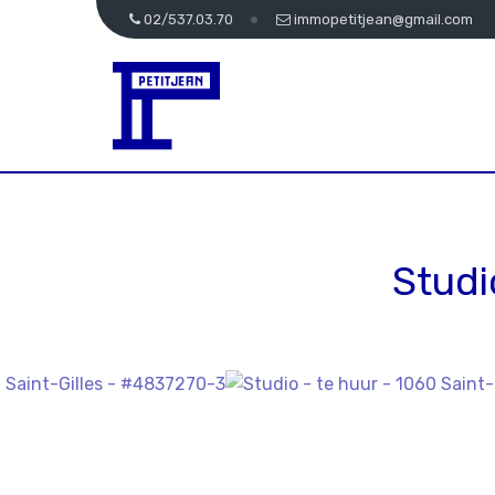
02/537.03.70
immopetitjean@gmail.com
Studi