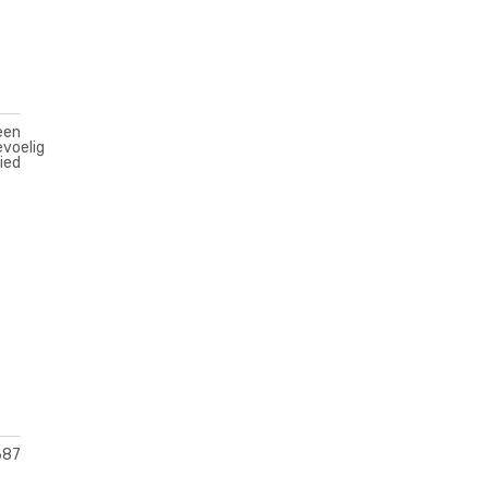
een
voelig
ied
687