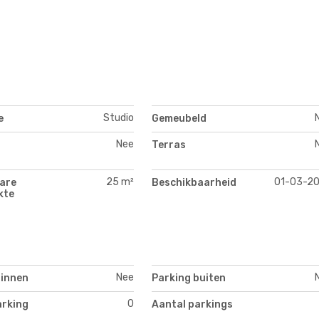
Studio
e
Gemeubeld
Nee
Terras
25 m²
01-03-2
are
Beschikbaarheid
kte
Nee
binnen
Parking buiten
0
arking
Aantal parkings