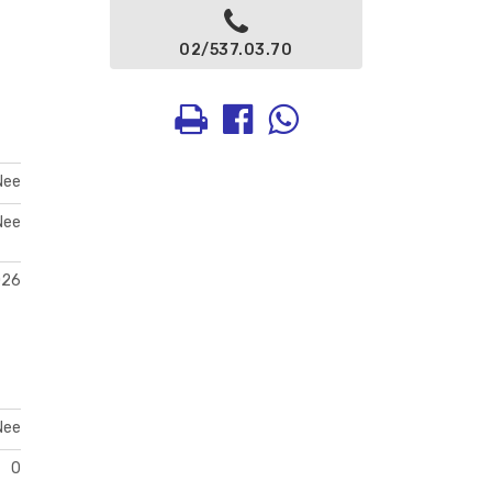
02/537.03.70
Nee
Nee
026
Nee
0