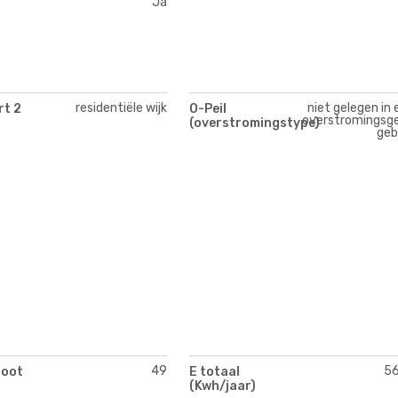
Ja
residentiële wijk
niet gelegen in 
rt 2
O-Peil
overstromingsge
(overstromingstype)
geb
49
5
toot
E totaal
(Kwh/jaar)