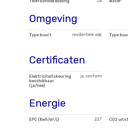
Ja
Telefoonbekabeling
Water
Omgeving
residentiële wijk
Type buurt
Type buu
Certificaten
ja, conform
Elektriciteitskeuring
beschikbaar
(ja/nee)
Energie
227
EPC (Kwh/m²/j)
CO2 uits