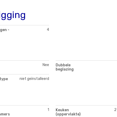
igging
4
gen -
Nee
Dubbele
beglazing
niet geïnstalleerd
type
1
2
Keuken
amers
(oppervlakte)