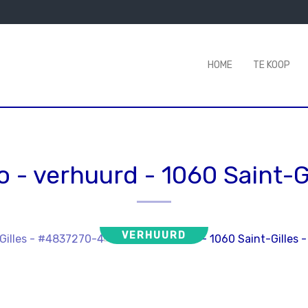
HOME
TE KOOP
o - verhuurd
-
1060 Saint-G
VERHUURD