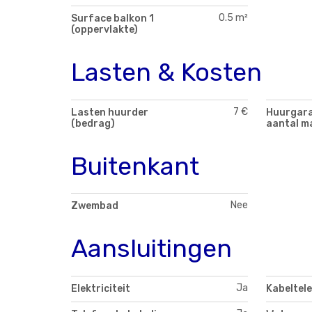
0.5 m²
Surface balkon 1
(oppervlakte)
Lasten & Kosten
7 €
Lasten huurder
Huurgara
(bedrag)
aantal m
Buitenkant
Nee
Zwembad
Aansluitingen
Ja
Elektriciteit
Kabeltele