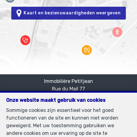
Kaart en bezienswaardigheden weergeven
Immobilière Petitjean
Rue du Mail 77
—
1050 Bruxelles
—
Onze website maakt gebruik van cookies
TEL.
02/537.03.70
Sommige cookies zijn essentieel voor het goed
immopetitjean@gmail.com
—
functioneren van de site en kunnen niet worden
BIV-erkende vastgoedmakelaar in België, BIV N°
geweigerd. Met uw toestemming gebruiken we
505438 - Ondernemingsnummer : BTW BE-
andere cookies om uw ervaring op de site te