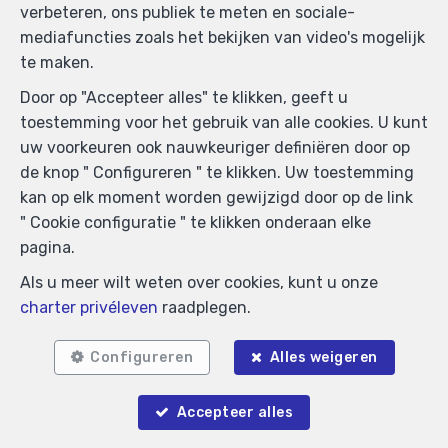
0425.723.793- Toezichthoudende Autoriteit :
verbeteren, ons publiek te meten en sociale-
Beroepinstituut van Vastgoedmakelaars
mediafuncties zoals het bekijken van video's mogelijk
Luxemburgstraat, 16B - 1000 Brussel (+32 2 505 38 50
te maken.
- info@biv.be) -
www.biv.be
-
Deontologische code
Door op "Accepteer alles" te klikken, geeft u
BA en borgstelling via NV AXA Belgium, Troonplein 1,
toestemming voor het gebruik van alle cookies. U kunt
1000 Brussel (polisnr. 730.390.160) Dekking geldt voor
uw voorkeuren ook nauwkeuriger definiëren door op
activiteiten die in België worden uitgevoerd
de knop " Configureren " te klikken. Uw toestemming
Algemene gebruiksvoorwaarden van de website
kan op elk moment worden gewijzigd door op de link
" Cookie configuratie " te klikken onderaan elke
Charter privéleven
pagina.
Cookie configuratie
Als u meer wilt weten over cookies, kunt u onze
charter privéleven
raadplegen.
POWERED BY
WHISE
DESIGNED AND DEVELOPED BY
WEBULOUS.IMMO
Configureren
Alles weigeren
Accepteer alles