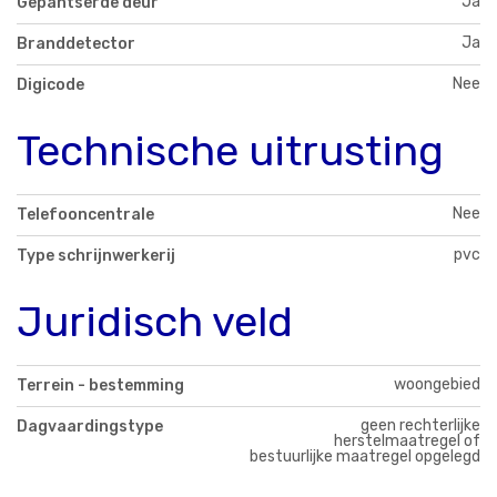
Ja
Gepantserde deur
Ja
Branddetector
Nee
Digicode
Technische uitrusting
Nee
Telefooncentrale
pvc
Type schrijnwerkerij
Juridisch veld
woongebied
Terrein - bestemming
geen rechterlijke
Dagvaardingstype
herstelmaatregel of
bestuurlijke maatregel opgelegd