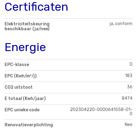
Certificaten
ja, conform
Elektriciteitskeuring
beschikbaar (ja/nee)
Energie
D
EPC-klasse
183
EPC (Kwh/m²/j)
36
CO2 uitstoot
8474
E totaal (Kwh/jaar)
202304220-0000641558-01-
EPC unieke code
0
Nee
Renovatieverplichting