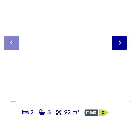
2
3
92 m²