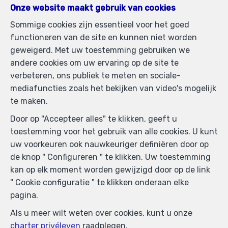
1050 Bruxelles
—
Onze website maakt gebruik van cookies
TEL.
02/537.03.70
Sommige cookies zijn essentieel voor het goed
immopetitjean@gmail.com
—
functioneren van de site en kunnen niet worden
BIV-erkende vastgoedmakelaar in België, BIV N°
geweigerd. Met uw toestemming gebruiken we
505438 - Ondernemingsnummer : BTW BE-
andere cookies om uw ervaring op de site te
0425.723.793- Toezichthoudende Autoriteit :
verbeteren, ons publiek te meten en sociale-
Beroepinstituut van Vastgoedmakelaars
mediafuncties zoals het bekijken van video's mogelijk
Luxemburgstraat, 16B - 1000 Brussel (+32 2 505 38 50
te maken.
- info@biv.be) -
www.biv.be
-
Deontologische code
Door op "Accepteer alles" te klikken, geeft u
BA en borgstelling via NV AXA Belgium, Troonplein 1,
toestemming voor het gebruik van alle cookies. U kunt
1000 Brussel (polisnr. 730.390.160) Dekking geldt voor
uw voorkeuren ook nauwkeuriger definiëren door op
activiteiten die in België worden uitgevoerd
de knop " Configureren " te klikken. Uw toestemming
Algemene gebruiksvoorwaarden van de website
kan op elk moment worden gewijzigd door op de link
" Cookie configuratie " te klikken onderaan elke
Charter privéleven
pagina.
Cookie configuratie
Als u meer wilt weten over cookies, kunt u onze
charter privéleven
raadplegen.