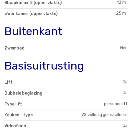
13 m²
Slaapkamer 2 (oppervlakte)
25 m²
Woonkamer (oppervlakte)
Buitenkant
Nee
Zwembad
Basisuitrusting
Ja
Lift
Ja
Dubbele beglazing
personenlift
Type lift
VS volledig geïnstalleerd
Keuken - type
Ja
Videofoon