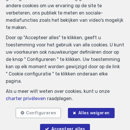
505438 - Ondernemingsnummer : BTW BE-
andere cookies om uw ervaring op de site te
0425.723.793- Toezichthoudende Autoriteit :
verbeteren, ons publiek te meten en sociale-
Beroepinstituut van Vastgoedmakelaars
mediafuncties zoals het bekijken van video's mogelijk
Luxemburgstraat, 16B - 1000 Brussel (+32 2 505 38 50
te maken.
- info@biv.be) -
www.biv.be
-
Deontologische code
Door op "Accepteer alles" te klikken, geeft u
BA en borgstelling via NV AXA Belgium, Troonplein 1,
toestemming voor het gebruik van alle cookies. U kunt
1000 Brussel (polisnr. 730.390.160) Dekking geldt voor
uw voorkeuren ook nauwkeuriger definiëren door op
activiteiten die in België worden uitgevoerd
de knop " Configureren " te klikken. Uw toestemming
Algemene gebruiksvoorwaarden van de website
kan op elk moment worden gewijzigd door op de link
" Cookie configuratie " te klikken onderaan elke
Charter privéleven
pagina.
Cookie configuratie
Als u meer wilt weten over cookies, kunt u onze
charter privéleven
raadplegen.
POWERED BY
WHISE
DESIGNED AND DEVELOPED BY
WEBULOUS.IMMO
Configureren
Alles weigeren
Accepteer alles