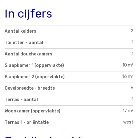
In cijfers
2
Aantal kelders
1
Toiletten - aantal
1
Aantal douchekamers
10 m²
Slaapkamer 1 (oppervlakte)
16 m²
Slaapkamer 2 (oppervlakte)
6
Gevelbreedte - breedte
1
Terras - aantal
17 m²
Woonkamer (oppervlakte)
west
Terras 1 - oriëntatie