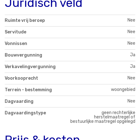
Juridisch veld
Nee
Ruimte vrij beroep
Nee
Servitude
Nee
Vonnissen
Ja
Bouwvergunning
Ja
Verkavelingvergunning
Nee
Voorkooprecht
woongebied
Terrein - bestemming
Nee
Dagvaarding
geen rechterlijke
Dagvaardingstype
herstelmaatregel of
bestuurlijke maatregel opgelegd
Prijs & kosten