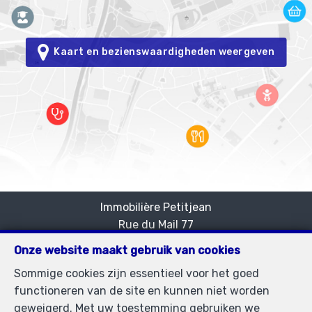
Kaart en bezienswaardigheden weergeven
Immobilière Petitjean
Rue du Mail 77
—
1050 Bruxelles
—
Onze website maakt gebruik van cookies
TEL.
02/537.03.70
Sommige cookies zijn essentieel voor het goed
immopetitjean@gmail.com
—
functioneren van de site en kunnen niet worden
BIV-erkende vastgoedmakelaar in België, BIV N°
geweigerd. Met uw toestemming gebruiken we