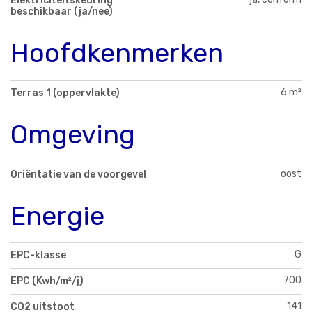
Elektriciteitskeuring
beschikbaar (ja/nee)
Hoofdkenmerken
6 m²
Terras 1 (oppervlakte)
Omgeving
oost
Oriëntatie van de voorgevel
Energie
G
EPC-klasse
700
EPC (Kwh/m²/j)
141
CO2 uitstoot