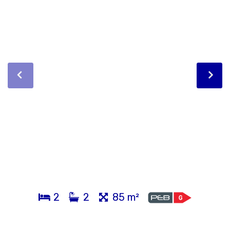
2
2
85 m²