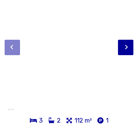
3
2
112 m²
1