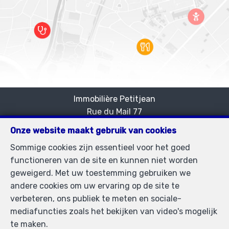
Immobilière Petitjean
Rue du Mail 77
—
1050 Bruxelles
—
Onze website maakt gebruik van cookies
TEL.
02/537.03.70
Sommige cookies zijn essentieel voor het goed
immopetitjean@gmail.com
—
functioneren van de site en kunnen niet worden
BIV-erkende vastgoedmakelaar in België, BIV N°
geweigerd. Met uw toestemming gebruiken we
505438 - Ondernemingsnummer : BTW BE-
andere cookies om uw ervaring op de site te
0425.723.793- Toezichthoudende Autoriteit :
verbeteren, ons publiek te meten en sociale-
Beroepinstituut van Vastgoedmakelaars
mediafuncties zoals het bekijken van video's mogelijk
Luxemburgstraat, 16B - 1000 Brussel (+32 2 505 38 50
te maken.