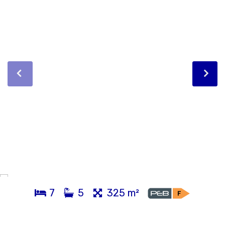
7
5
325 m²