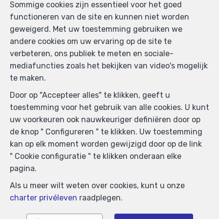
Sommige cookies zijn essentieel voor het goed
immopetitjean@gmail.com
—
functioneren van de site en kunnen niet worden
BIV-erkende vastgoedmakelaar in België, BIV N°
geweigerd. Met uw toestemming gebruiken we
505438 - Ondernemingsnummer : BTW BE-
andere cookies om uw ervaring op de site te
0425.723.793- Toezichthoudende Autoriteit :
verbeteren, ons publiek te meten en sociale-
Beroepinstituut van Vastgoedmakelaars
mediafuncties zoals het bekijken van video's mogelijk
Luxemburgstraat, 16B - 1000 Brussel (+32 2 505 38 50
te maken.
- info@biv.be) -
www.biv.be
-
Deontologische code
Door op "Accepteer alles" te klikken, geeft u
BA en borgstelling via NV AXA Belgium, Troonplein 1,
toestemming voor het gebruik van alle cookies. U kunt
1000 Brussel (polisnr. 730.390.160) Dekking geldt voor
uw voorkeuren ook nauwkeuriger definiëren door op
activiteiten die in België worden uitgevoerd
de knop " Configureren " te klikken. Uw toestemming
Algemene gebruiksvoorwaarden van de website
kan op elk moment worden gewijzigd door op de link
" Cookie configuratie " te klikken onderaan elke
Charter privéleven
pagina.
Cookie configuratie
Als u meer wilt weten over cookies, kunt u onze
charter privéleven
raadplegen.
POWERED BY
WHISE
DESIGNED AND DEVELOPED BY
WEBULOUS.IMMO