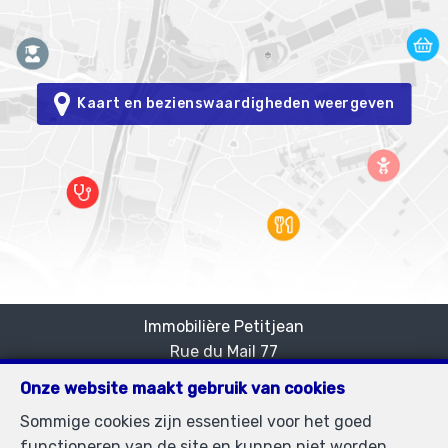
Kaart en bezienswaardigheden weergeven
Immobilière Petitjean
Rue du Mail 77
—
1050 Bruxelles
—
Onze website maakt gebruik van cookies
TEL.
02/537.03.70
Sommige cookies zijn essentieel voor het goed
immopetitjean@gmail.com
—
functioneren van de site en kunnen niet worden