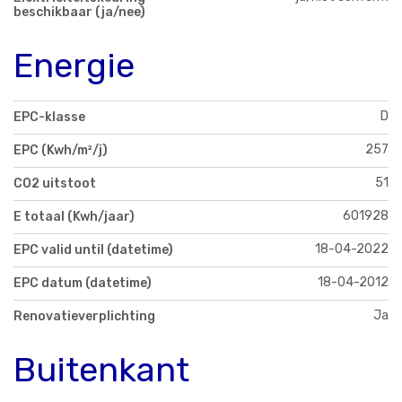
beschikbaar (ja/nee)
Energie
D
EPC-klasse
257
EPC (Kwh/m²/j)
51
CO2 uitstoot
601928
E totaal (Kwh/jaar)
18-04-2022
EPC valid until (datetime)
18-04-2012
EPC datum (datetime)
Ja
Renovatieverplichting
Buitenkant