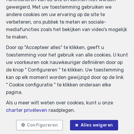
BIV-erkende vastgoedmakelaar in België, BIV N°
geweigerd. Met uw toestemming gebruiken we
505438 - Ondernemingsnummer : BTW BE-
andere cookies om uw ervaring op de site te
0425.723.793- Toezichthoudende Autoriteit :
verbeteren, ons publiek te meten en sociale-
Beroepinstituut van Vastgoedmakelaars
mediafuncties zoals het bekijken van video's mogelijk
Luxemburgstraat, 16B - 1000 Brussel (+32 2 505 38 50
te maken.
- info@biv.be) -
www.biv.be
-
Deontologische code
Door op "Accepteer alles" te klikken, geeft u
BA en borgstelling via NV AXA Belgium, Troonplein 1,
toestemming voor het gebruik van alle cookies. U kunt
1000 Brussel (polisnr. 730.390.160) Dekking geldt voor
uw voorkeuren ook nauwkeuriger definiëren door op
activiteiten die in België worden uitgevoerd
de knop " Configureren " te klikken. Uw toestemming
Algemene gebruiksvoorwaarden van de website
kan op elk moment worden gewijzigd door op de link
" Cookie configuratie " te klikken onderaan elke
Charter privéleven
pagina.
Cookie configuratie
Als u meer wilt weten over cookies, kunt u onze
charter privéleven
raadplegen.
POWERED BY
WHISE
DESIGNED AND DEVELOPED BY
WEBULOUS.IMMO
Configureren
Alles weigeren